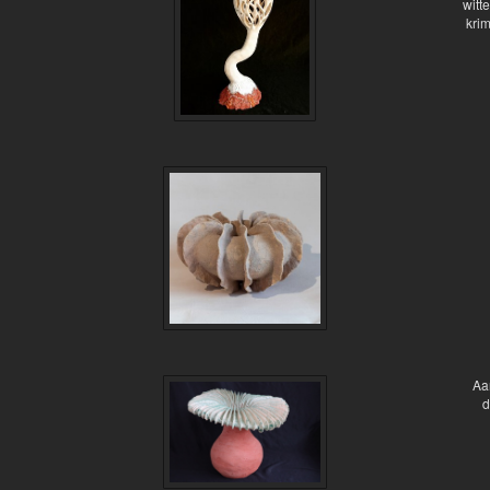
witt
krim
Aan
d