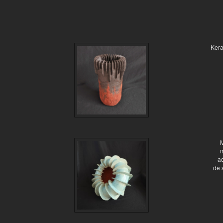
Kera
M
m
a
de 