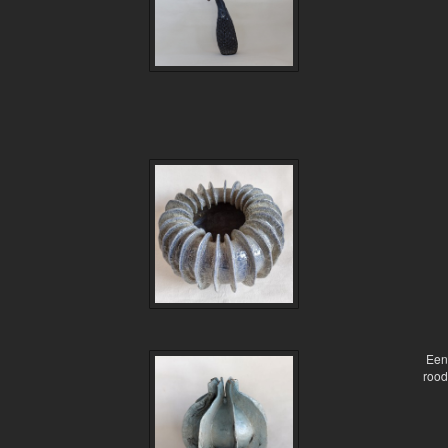
Een
rood