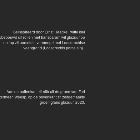
Geïnspireerd door Ernst Heackel, witte klei
pbebouwd uit rollen met transparant wit glazuur op
de top zit porcelein vermengd met Loosdrechtse
veengrond (Loosdrechts porcelein).
Aan de buitenkant zit slib uit de grond van Fort
termeer, Weesp, op de bovenkant zit zelfgemaakte
groen glans glazuur, 2023.