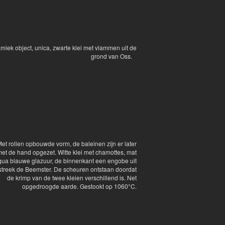
miek object, unica, zwarte klei met vlammen uit de
grond van Oss.
et rollen opbouwde vorm, de baleinen zijn er later
et de hand opgezet. Witte klei met chamottes, mat
qua blauwe glazuur, de binnenkant een engobe uit
streek de Beemster. De scheuren ontstaan doordat
de krimp van de twee kleien verschillend is. Net
opgedroogde aarde. Gestookt op 1060°C.