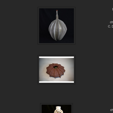
ch
C. 
ch