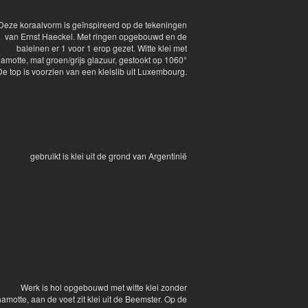
Deze koraalvorm is geïnspireerd op de tekeningen
van Ernst Haeckel. Met ringen opgebouwd en de
baleinen er 1 voor 1 erop gezet. Witte klei met
amotte, mat groen/grijs glazuur, gestookt op 1060°
De top is voorzien van een kleislib uit Luxembourg.
gebruikt is klei uit de grond van Argentinië
Werk is hol opgebouwd met witte klei zonder
amotte, aan de voet zit klei uit de Beemster. Op de