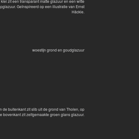
e klei zit een transparant matte glazuur en een witte
pglazuur. Geïnspireerd op een illustratie van Ernst
Häckle.
woestijn grond en goudglazuur
 de buitenkant zit slib uit de grond van Tholen, op
e bovenkant zit zelfgemaakte groen glans glazuur.