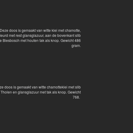
Deze doos is gemaakt van witte klei met chamotte,
leurd met rest glansglazuur, aan de bovenkant slib
de Biesbosch met houten tak als knop. Gewicht 486
gram.
e doos is gemaakt van witte chamotteklei met slib
t Tholen en glansglazuur met tak als knop. Gewicht
768.