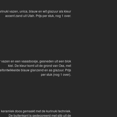
rinuki vazen, unica, blauw en wit glazuur als kleur
accent zand uit Utah. Prijs per stuk, nog 1 over.
r vazen en een vaasdoosje, gesneden uit een blok
klei. De kleur komt uit de grond van Oss, met
elfontwikkelde blauw glanzend en as glazuur. Prijs
per stuk (nog 1 over).
 keramiek doos gemaakt met de kurinuki techniek.
De buitenkant is gedecoreerd met slib uit de