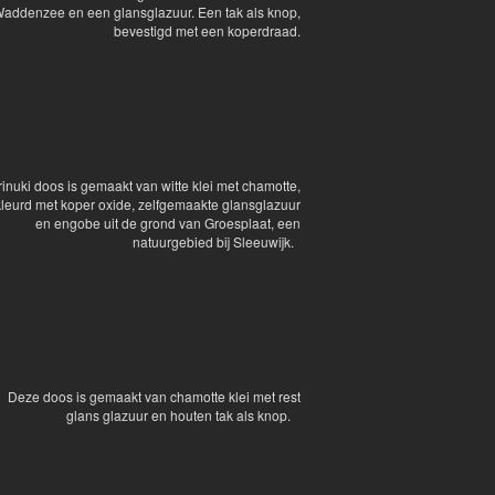
addenzee en een glansglazuur. Een tak als knop,
bevestigd met een koperdraad.
inuki doos is gemaakt van witte klei met chamotte,
leurd met koper oxide, zelfgemaakte glansglazuur
en engobe uit de grond van Groesplaat, een
natuurgebied bij Sleeuwijk.
Deze doos is gemaakt van chamotte klei met rest
glans glazuur en houten tak als knop.