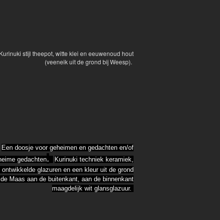
Kurinuki stijl theepot, witte klei en eeuwenoud hout
(veeneik uit de grond bij Weesp).
Een doosje voor geheimen en gedachten en/of
.
heime gedachten
Kurinuki techniek keramiek,
f ontwikkelde glazuren en een kleur uit de grond
 de Maas aan de buitenkant, aan de binnenkant
maagdelijk wit glansglazuur.