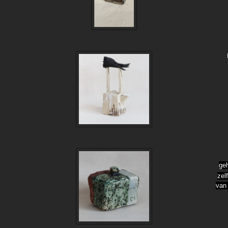
ge
zel
van