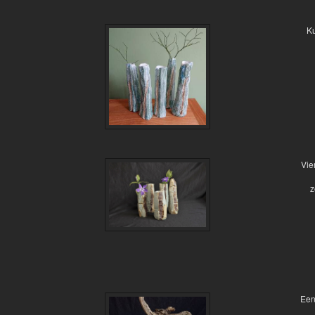
Ku
Vie
z
Een