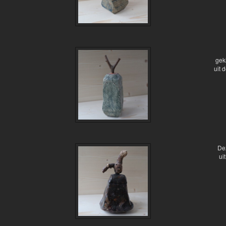
gek
uit 
Dez
ui