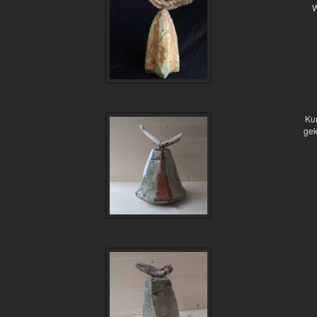
W
Kur
gek